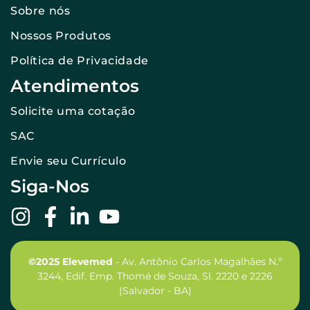
Sobre nós
Nossos Produtos
Política de Privacidade
Atendimentos
Solicite uma cotação
SAC
Envie seu Currículo
Siga-Nos
©2025 Elevemed
- Av. Antônio Carlos Magalhães N.º
3244, Edif. Emp. Thomé de Souza, Sl. 2220 e 2226
(Salvador - BA)