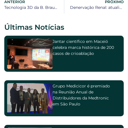
ANTERIOR
PRÓXIMO
Tecnologia 3D da B. Braun é apresentada no Hospital Ernesto Simões
Denervação Renal: atualizações e prática
Últimas Notícias
Jantar científico em Maceió
celebra marca histórica de 200
casos de crioablação
Grupo Medicicor é premiado
na Reunião Anual de
Distribuidores da Medtronic
em São Paulo