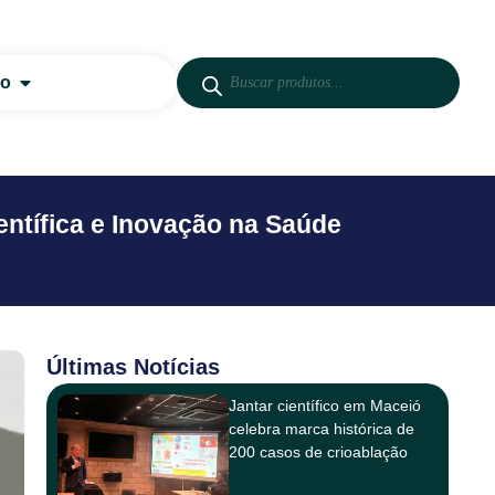
co
ientífica e Inovação na Saúde
Últimas Notícias
Jantar científico em Maceió
celebra marca histórica de
200 casos de crioablação