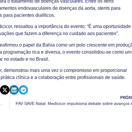
ra o tratamento de doenças vasculares. Entre os itens
amentos endovasculares de doenças da aorta, stents para
s para pacientes dialíticos.
icicor, ressaltou a importância do evento: “É uma oportunidade
vações que fazem a diferença no cuidado aos pacientes”.
r reafirmou o papel da Bahia como um polo crescente em produç
ma programação rica e diversa, o evento consolidou-se como um
 no estado e no Brasil.
r, demonstrou mais uma vez o compromisso em proporcionar
a prática clínica e a colaboração entre profissionais de saúde.
PRÓX
vem curso sobre deformidades da coluna e os avanços das técnicas cirúrgicas