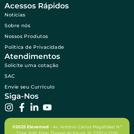
Acessos Rápidos
Notícias
Sobre nós
Nossos Produtos
Política de Privacidade
Atendimentos
Solicite uma cotação
SAC
Envie seu Currículo
Siga-Nos
©2025 Elevemed
- Av. Antônio Carlos Magalhães N.º
3244, Edif. Emp. Thomé de Souza, Sl. 2220 e 2226