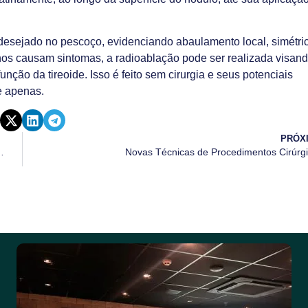
desejado no pescoço, evidenciando abaulamento local, simétri
nos causam sintomas, a radioablação pode ser realizada visand
unção da tireoide. Isso é feito sem cirurgia e seus potenciais
e apenas.
PRÓX
 com Sistema CD HORIZON ESSESCE MEDTRONIC
Novas Técnicas de Procedimentos Cirúrg