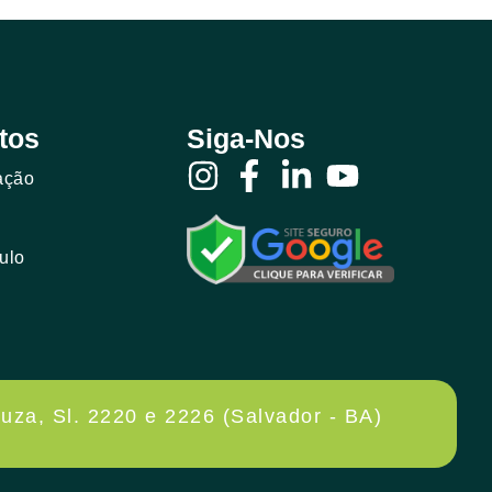
tos
Siga-Nos
ação
ulo
uza, Sl. 2220 e 2226 (Salvador - BA)