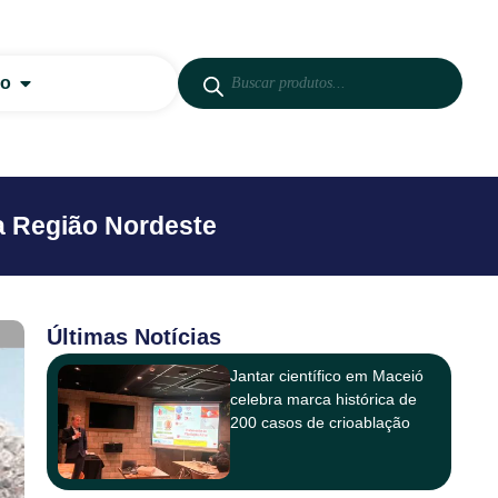
co
da Região Nordeste
Últimas Notícias
Jantar científico em Maceió
celebra marca histórica de
200 casos de crioablação