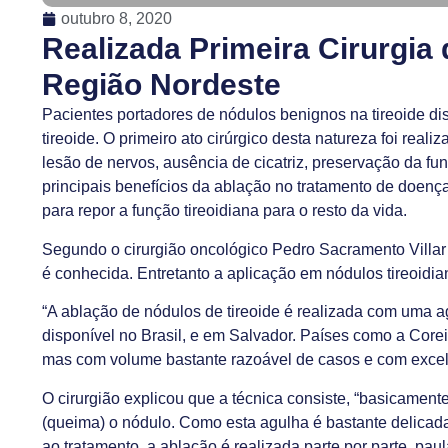
outubro 8, 2020
Realizada Primeira Cirurgia
Região Nordeste
Pacientes portadores de nódulos benignos na tireoide d
tireoide. O primeiro ato cirúrgico desta natureza foi rea
lesão de nervos, ausência de cicatriz, preservação da fu
principais benefícios da ablação no tratamento de doenç
para repor a função tireoidiana para o resto da vida.
Segundo o cirurgião oncológico Pedro Sacramento Villar 
é conhecida. Entretanto a aplicação em nódulos tireoidia
“A ablação de nódulos de tireoide é realizada com uma 
disponível no Brasil, e em Salvador. Países como a Corei
mas com volume bastante razoável de casos e com excele
O cirurgião explicou que a técnica consiste, “basicament
(queima) o nódulo. Como esta agulha é bastante delicada
ao tratamento, a ablação é realizada parte por parte, pau