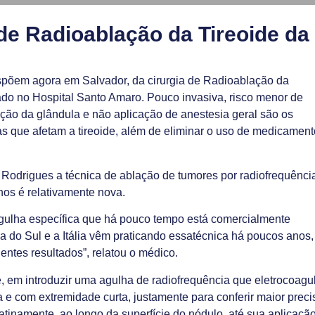
 de Radioablação da Tireoide da
ispõem agora em Salvador, da cirurgia de Radioablação da
lizado no Hospital Santo Amaro. Pouco invasiva, risco menor de
nção da glândula e não aplicação de anestesia geral são os
as que afetam a tireoide, além de eliminar o uso de medicamen
Rodrigues a técnica de ablação de tumores por radiofrequência
nos é relativamente nova.
agulha específica que há pouco tempo está comercialmente
a do Sul e a Itália vêm praticando essatécnica há poucos anos,
ntes resultados”, relatou o médico.
e, em introduzir uma agulha de radiofrequência que eletrocoagu
 e com extremidade curta, justamente para conferir maior prec
latinamente, ao longo da superfície do nódulo, até sua aplicaçã