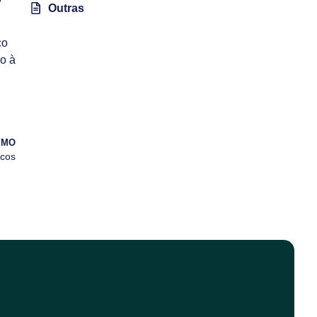
Outras
co
o à
IMO
icos