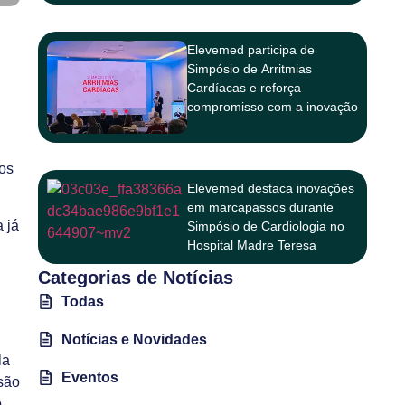
Elevemed participa de
Simpósio de Arritmias
Cardíacas e reforça
compromisso com a inovação
na cardiologia
tos
Elevemed destaca inovações
em marcapassos durante
 já
Simpósio de Cardiologia no
Hospital Madre Teresa
Categorias de Notícias
Todas
Notícias e Novidades
la
Eventos
isão
o