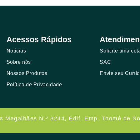
Acessos Rápidos
Atendimen
Notícias
Solicite uma cot
Sobre nós
SAC
Nossos Produtos
Envie seu Curríc
Política de Privacidade
os Magalhães N.º 3244, Edif. Emp. Thomé de So