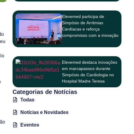
Elevemed participa de
Simpósio de Arritmias
Cardíacas e reforça
do
compromisso com a inovação
deu
na cardiologia
lo
Elevemed destaca inovações
em marcapassos durante
Simpósio de Cardiologia no
Hospital Madre Teresa
e
Categorias de Notícias
Todas
Notícias e Novidades
ção
Eventos