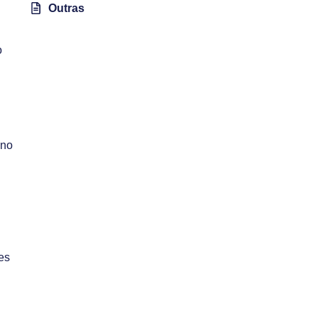
Outras
o
 no
es