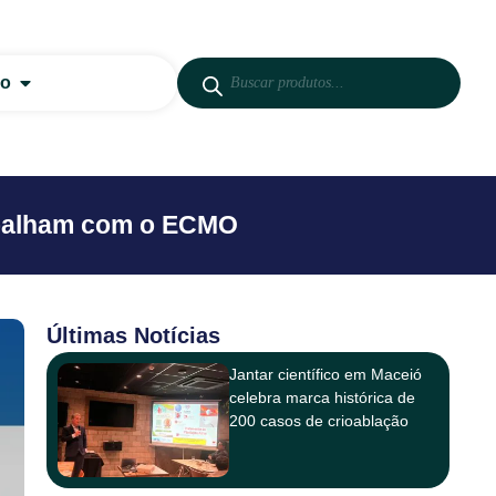
co
abalham com o ECMO
Últimas Notícias
Jantar científico em Maceió
celebra marca histórica de
200 casos de crioablação