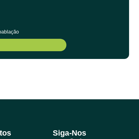
ioablação
tos
Siga-Nos