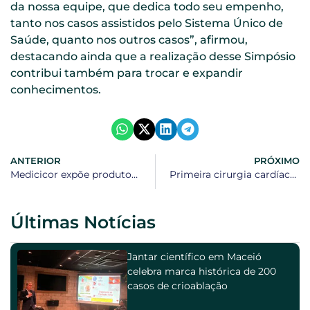
da nossa equipe, que dedica todo seu empenho,
tanto nos casos assistidos pelo Sistema Único de
Saúde, quanto nos outros casos”, afirmou,
destacando ainda que a realização desse Simpósio
contribui também para trocar e expandir
conhecimentos.
ANTERIOR
PRÓXIMO
Medicicor expõe produtos no 29º Congresso de Cardiologia da Bahia
Primeira cirurgia cardíaca Crioablação focal do Norte/Nordeste
Últimas Notícias
Jantar científico em Maceió
celebra marca histórica de 200
casos de crioablação