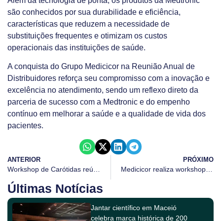
Além da tecnologia de ponta, os produtos da Medtronic
são conhecidos por sua durabilidade e eficiência,
características que reduzem a necessidade de
substituições frequentes e otimizam os custos
operacionais das instituições de saúde.
A conquista do Grupo Medicicor na Reunião Anual de
Distribuidores reforça seu compromisso com a inovação e
excelência no atendimento, sendo um reflexo direto da
parceria de sucesso com a Medtronic e do empenho
contínuo em melhorar a saúde e a qualidade de vida dos
pacientes.
ANTERIOR
PRÓXIMO
Workshop de Carótidas reúne especialistas em Recife para discutir inovações no tratamento endovascular
Medicicor realiza workshop sobre desafios do disrafismo e apresenta dispositivo inovador
Últimas Notícias
Jantar científico em Maceió
celebra marca histórica de 200