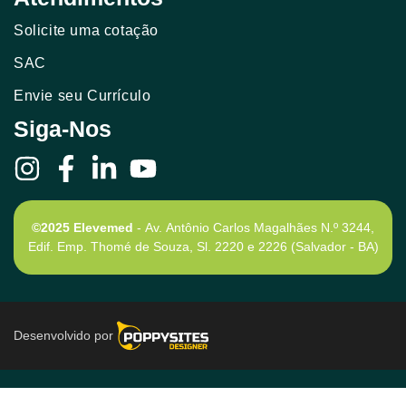
Solicite uma cotação
SAC
Envie seu Currículo
Siga-Nos
©2025 Elevemed
- Av. Antônio Carlos Magalhães N.º 3244,
Edif. Emp. Thomé de Souza, Sl. 2220 e 2226 (Salvador - BA)
Desenvolvido por