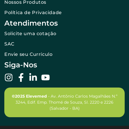
Nossos Produtos
Política de Privacidade
Atendimentos
Solicite uma cotação
SAC
Envie seu Currículo
Siga-Nos
©2025 Elevemed
- Av. Antônio Carlos Magalhães N.º
3244, Edif. Emp. Thomé de Souza, Sl. 2220 e 2226
(Salvador - BA)