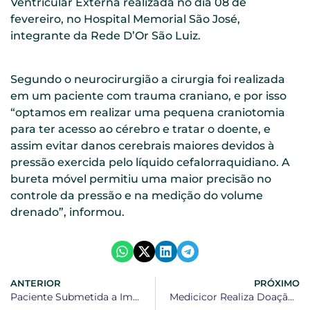
Ventricular Externa realizada no dia 08 de
fevereiro, no Hospital Memorial São José,
integrante da Rede D’Or São Luiz.
Segundo o neurocirurgião a cirurgia foi realizada
em um paciente com trauma craniano, e por isso
“optamos em realizar uma pequena craniotomia
para ter acesso ao cérebro e tratar o doente, e
assim evitar danos cerebrais maiores devidos à
pressão exercida pelo líquido cefalorraquidiano. A
bureta móvel permitiu uma maior precisão no
controle da pressão e na medição do volume
drenado”, informou.
ANTERIOR
PRÓXIMO
Paciente Submetida a Implante de Válvula Lombo Peritoneal já Retornou às Atividades Diárias
Medicicor Realiza Doação de Sistemas para Instituição de Ensino