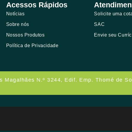
Acessos Rápidos
Atendimen
Notícias
Solicite uma cot
Sobre nós
SAC
Nossos Produtos
Envie seu Curríc
Política de Privacidade
os Magalhães N.º 3244, Edif. Emp. Thomé de So