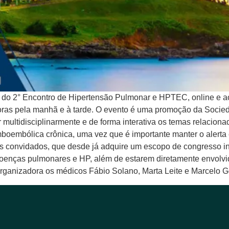
do 2° Encontro de Hipertensão Pulmonar e HPTEC, online e ao
 horas pela manhã e à tarde. O evento é uma promoção da Socied
 multidisciplinarmente e de forma interativa os temas relacion
mboembólica crônica, uma vez que é importante manter o alerta 
s convidados, que desde já adquire um escopo de congresso int
 doenças pulmonares e HP, além de estarem diretamente envolvid
rganizadora os médicos Fábio Solano, Marta Leite e Marcelo G