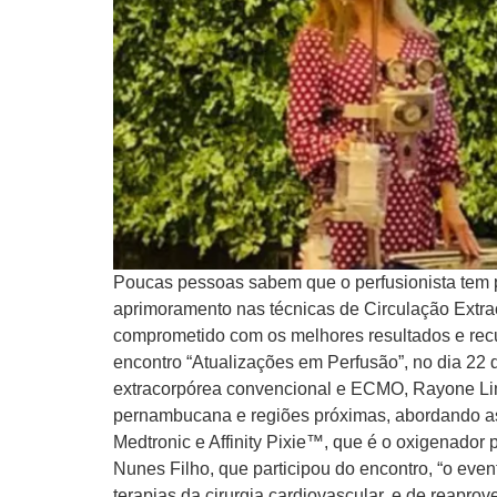
Poucas pessoas sabem que o perfusionista tem pa
aprimoramento nas técnicas de Circulação Extra
comprometido com os melhores resultados e recu
encontro “Atualizações em Perfusão”, no dia 22 
extracorpórea convencional e ECMO, Rayone Lima
pernambucana e regiões próximas, abordando as 
Medtronic e Affinity Pixie™, que é o oxigenador 
Nunes Filho, que participou do encontro, “o even
terapias da cirurgia cardiovascular, e de reapr