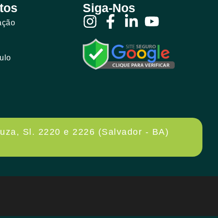
tos
Siga-Nos
ação
ulo
uza, Sl. 2220 e 2226 (Salvador - BA)