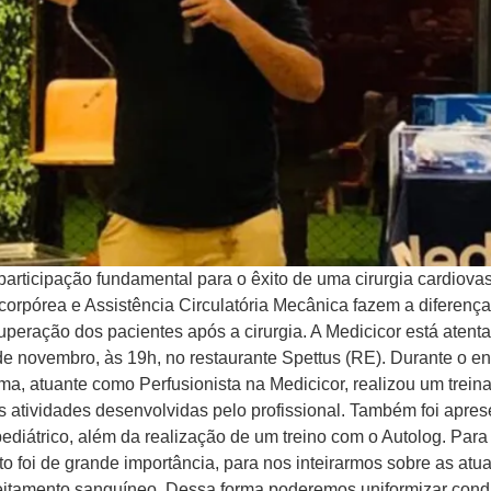
rticipação fundamental para o êxito de uma cirurgia cardiovas
corpórea e Assistência Circulatória Mecânica fazem a diferen
peração dos pacientes após a cirurgia. A Medicicor está atent
de novembro, às 19h, no restaurante Spettus (RE). Durante o en
, atuante como Perfusionista na Medicicor, realizou um treina
atividades desenvolvidas pelo profissional. Também foi apres
pediátrico, além da realização de um treino com o Autolog. Para 
to foi de grande importância, para nos inteirarmos sobre as atu
oveitamento sanguíneo. Dessa forma poderemos uniformizar condut