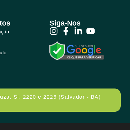
tos
Siga-Nos
ação
ulo
uza, Sl. 2220 e 2226 (Salvador - BA)