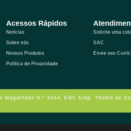
Acessos Rápidos
Atendimen
Notícias
Solicite uma cot
Sobre nós
SAC
Nossos Produtos
Envie seu Curríc
Política de Privacidade
os Magalhães N.º 3244, Edif. Emp. Thomé de So