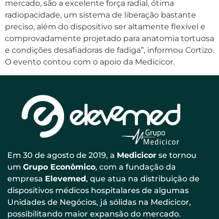
mercado, são a excelente força radial, ótima
radiopacidade, um sistema de liberação bastante
preciso, além do dispositivo ser altamente flexível e
comprovadamente projetado para anatomia tortuosa
e condições desafiadoras de fadiga”, informou Cortizo.
O evento contou com o apoio da Medicicor.
Em 30 de agosto de 2019, a
Medicicor
se tornou
um
Grupo Econômico
, com a fundação da
empresa
Elevemed
, que atua na distribuição de
dispositivos médicos hospitalares de algumas
Unidades de Negócios, já sólidas na Medicicor,
possibilitando maior expansão do mercado.