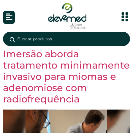
Imersão aborda
tratamento minimamente
invasivo para miomas e
adenomiose com
radiofrequência