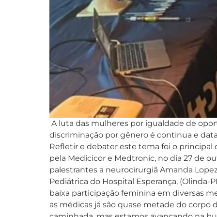
A luta das mulheres por igualdade de oport
discriminação por gênero é continua e dat
Refletir e debater este tema foi o principa
pela Medicicor e Medtronic, no dia 27 de o
palestrantes a neurocirurgiã Amanda Lopez
Pediátrica do Hospital Esperança, (Olinda-P
baixa participação feminina em diversas 
as médicas já são quase metade do corpo da
caminhada, mas estamos avançando na busc