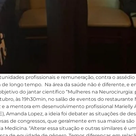
unidades profissionais e remuneração, contra o assédio 
a de longo tempo. Na área da saúde não é diferente, e e
l objetivo do jantar científico “Mulheres na Neurocirurg
utubro, às 19h30min, no salão de eventos do restaurante
 e a mentora em desenvolvimento profissional Marielly
E), Amanda Lopez, a ideia foi debater as situações de de
mesas de congressos, que geralmente em sua maioria 
 Medicina. “Alterar essa situação e outras similares é 
a de equidade de gênero. Temos diferenças em relação