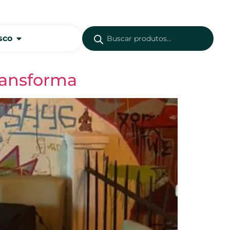
sco
ransforma