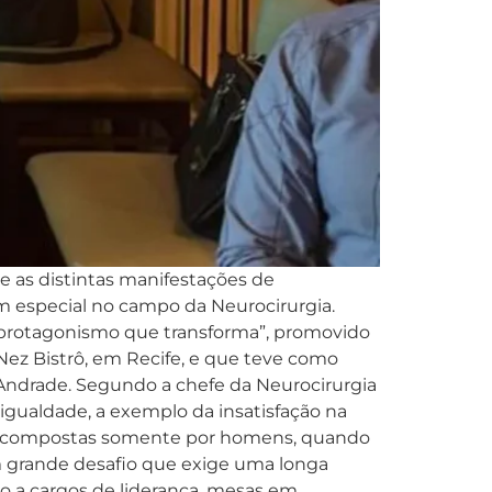
e as distintas manifestações de
m especial no campo da Neurocirurgia.
ia: protagonismo que transforma”, promovido
 Nez Bistrô, em Recife, e que teve como
 Andrade. Segundo a chefe da Neurocirurgia
sigualdade, a exemplo da insatisfação na
são compostas somente por homens, quando
um grande desafio que exige uma longa
 a cargos de liderança, mesas em