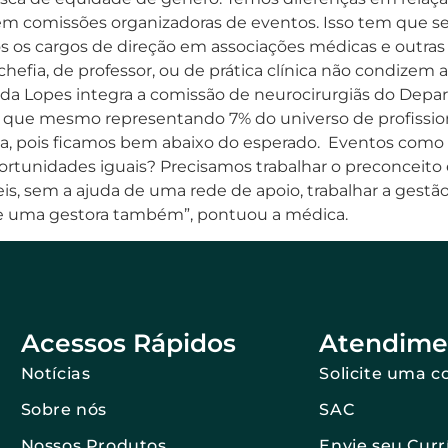
em comissões organizadoras de eventos. Isso tem que s
s os cargos de direção em associações médicas e outras 
chefia, de professor, ou de prática clínica não condize
nda Lopes integra a comissão de neurocirurgiãs do Dep
lete que mesmo representando 7% do universo de profissio
ça, pois ficamos bem abaixo do esperado. Eventos como
rtunidades iguais? Precisamos trabalhar o preconceito 
apeis, sem a ajuda de uma rede de apoio, trabalhar a ges
o e uma gestora também”, pontuou a médica.
Acessos Rápidos
Atendime
Notícias
Solicite uma c
Sobre nós
SAC
Nossos Produtos
Envie seu Curr